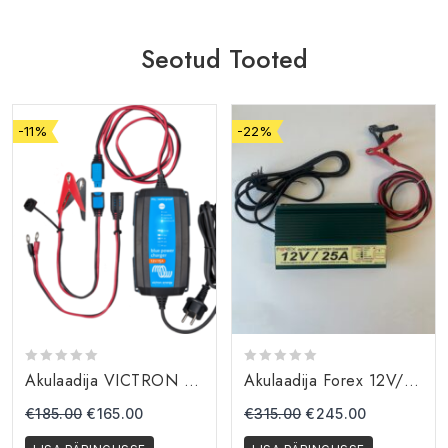
Seotud Tooted
-11%
-22%
0
0
Akulaadija VICTRON 12V/15A VIC-IP65-12/15
Akulaadija Forex 12V/25A
out
out
of
of
€
185.00
€
165.00
€
315.00
€
245.00
5
5