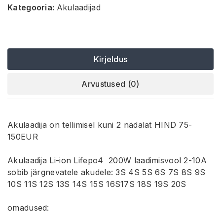
Kategooria:
Akulaadijad
Kirjeldus
Arvustused (0)
Akulaadija on tellimisel kuni 2 nädalat HIND 75-
150EUR
Akulaadija Li-ion Lifepo4 200W laadimisvool 2-10A
sobib järgnevatele akudele: 3S 4S 5S 6S 7S 8S 9S
10S 11S 12S 13S 14S 15S 16S17S 18S 19S 20S
omadused: