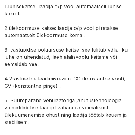
1.lühisekaitse, laadija o/p vool automaatselt lühise
korral.
2.ülekoormuse kaitse: laadija o/p vool piiratakse
automaatselt ülekoormuse korral.
3. vastupidise polaarsuse kaitse: see lülitub välja, kui
juhe on ühendatud, laeb alalisvoolu kaitsme või
eemaldab vea.
4,2-astmeline laadimisrežiim: CC (konstantne vool),
CV (konstantne pinge) .
5. Suurepärane ventilaatoriga jahutustehnoloogia
võimaldab teie laadijal vabaneda võimalikust
ülekuumenemise ohust ning laadija töötab kauem ja
stabiilsem.