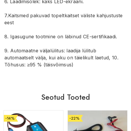
6. Laadimisolek: kaks LED-ekraani.
7.Kaitsmed pakuvad topeltkaitset väliste kahjustuste
eest
8. Igasugune tootmine on läbinud CE-sertifikaadi.
9. Automaatne väljalülitus: laadija lülitub
automaatselt välja, kui aku on täielikult laetud,
10.
Tõhusus: ≥95 % (täisvõimsus)
Seotud Tooted
-14%
-22%