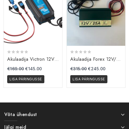
0
0
Akulaadija Victron 12V 10A VIC-IP65-12/10
Akulaadija Forex 12V/25A
out
out
of
of
€
169.00
€
145.00
€
315.00
€
245.00
5
5
LISA PÄRINGUSSE
LISA PÄRINGUSSE
Võta ühendust
Jälgi meid