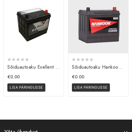
0
0
Sõiduautoaku Exellent 60033
Sõiduautoaku Hankook SE S95(100D26L) EFB START-STOP
out
out
of
of
€
0.00
€
0.00
5
5
LISA PÄRINGUSSE
LISA PÄRINGUSSE
Võta ühendust